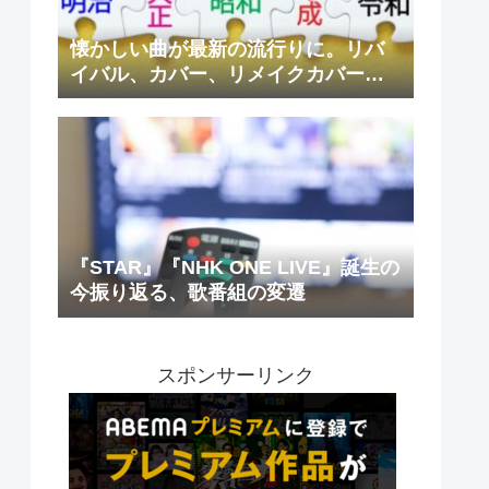
懐かしい曲が最新の流行りに。リバ
イバル、カバー、リメイクカバーの
魅力
『STAR』『NHK ONE LIVE』誕生の
今振り返る、歌番組の変遷
スポンサーリンク