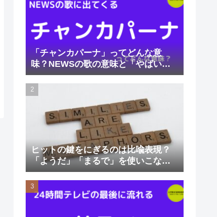
「チャンカパーナ」ってどんな意
味？NEWSの歌の意味と「やばい」
と言われる理由
ヒットの鍵をにぎるのは比喩表現？
「ようだ」「まるで」を使いこなそ
う。