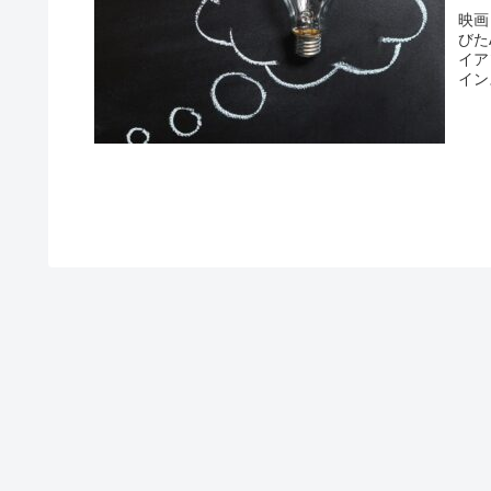
映画
びた
イア
イン