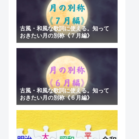
古風・和風な歌詞に使える。知って
おきたい月の別称《７月編》
古風・和風な歌詞に使える。知って
おきたい月の別称《６月編》