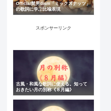
Official髭男dism「ミックスナッツ」
の歌詞に学ぶ比喩表現
スポンサーリンク
古風・和風な歌詞に使える。知って
おきたい月の別称《８月編》