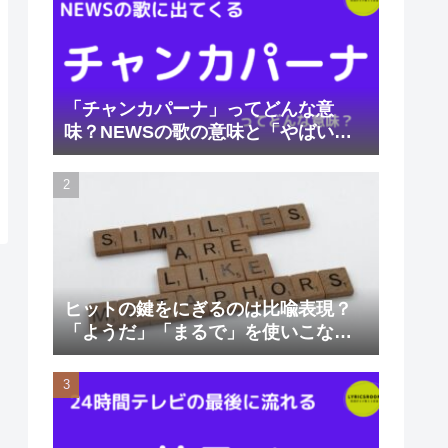
「チャンカパーナ」ってどんな意
味？NEWSの歌の意味と「やばい」
と言われる理由
ヒットの鍵をにぎるのは比喩表現？
「ようだ」「まるで」を使いこなそ
う。