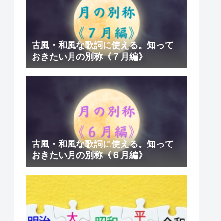
古風・和風な歌詞に使える。知って
おきたい月の別称《７月編》
古風・和風な歌詞に使える。知って
おきたい月の別称《６月編》