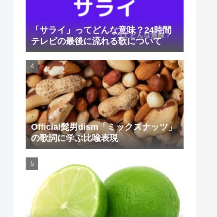
「サライ」ってどんな意味？24時間
テレビの最後に流れる歌について
Official髭男dism「ミックスナッツ」
の歌詞に学ぶ比喩表現