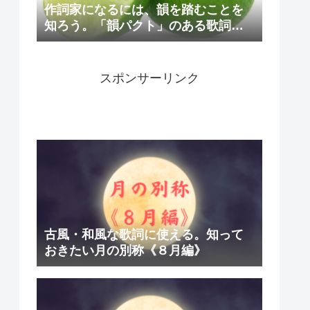
作詞家になるには、韻を踏むことを
知ろう。「韻パクト」のある歌詞を
紹介
スポンサーリンク
古風・和風な歌詞に使える。知って
おきたい月の別称《８月編》