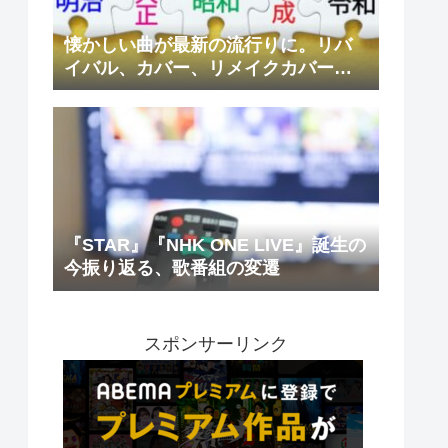
懐かしい曲が最新の流行りに。リバ
イバル、カバー、リメイクカバーの
魅力
『STAR』『NHK ONE LIVE』誕生の
今振り返る、歌番組の変遷
スポンサーリンク