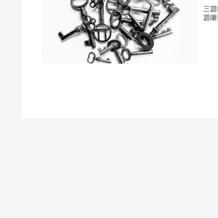
三題
題噺