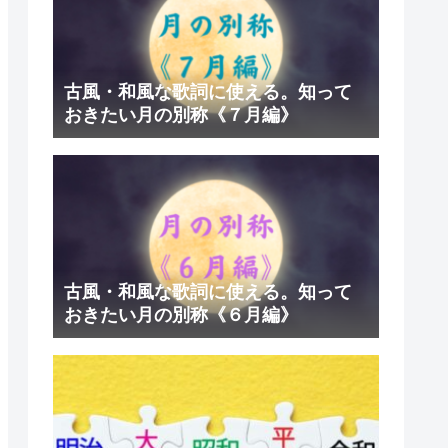
古風・和風な歌詞に使える。知って
おきたい月の別称《７月編》
古風・和風な歌詞に使える。知って
おきたい月の別称《６月編》