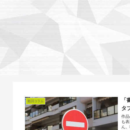
「
歌詞コラム
タ
作品
も表
ん。