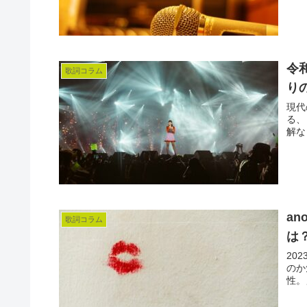
令
歌詞コラム
り
現代
る、
解な
an
歌詞コラム
は
20
のか
性。