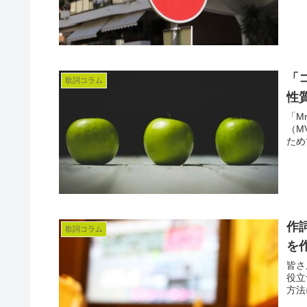
「
歌詞コラム
性
「M
（M
ため
作
歌詞コラム
を
皆さ
役立
方法