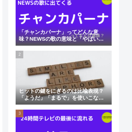
「チャンカパーナ」ってどんな意
味？NEWSの歌の意味と「やばい」
と言われる理由
ヒットの鍵をにぎるのは比喩表現？
「ようだ」「まるで」を使いこなそ
う。