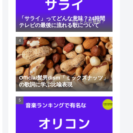
「サライ」ってどんな意味？24時間
テレビの最後に流れる歌について
Official髭男dism「ミックスナッツ」
の歌詞に学ぶ比喩表現