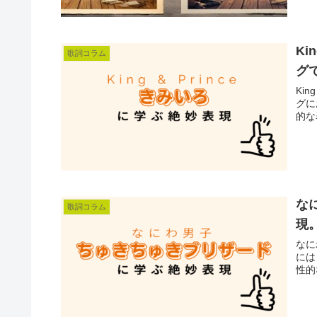
K
歌詞コラム
グ
Ki
グに
的な
な
歌詞コラム
現
なに
には
性的