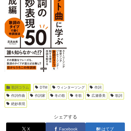
歌詞コラム
DTM
ウィンターソング
作詞
作詞作曲
作詞家
冬の歌
冬歌
広瀬香美
歌詞
絶妙表現
シェアする
X
Facebook
はてブ