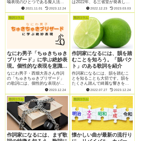
喩表現のひとつである擬人法に
は2022年、る三省堂が発表した
ついて見ていきましょう。
「今年の新語2022」の大賞に選
2021.11.01
2023.12.24
2022.12.23
2023.03.03
ばれ、近年注目を集めている言
葉です。音楽の聴き方とも関係
歌詞コラム
歌詞コラム
が深い「タイパ」。いったいど
のような意味で、音楽にはどの
ように影響するのでしょうか。
なにわ男子「ちゅきちゅき
作詞家になるには、韻を踏
ブリザード」に学ぶ絶妙表
むことを知ろう。「韻パク
現。個性的な表現を意識し
ト」のある歌詞を紹介
よう
なにわ男子・西畑大吾さん作詞
作詞家になるには、韻を踏むこ
の「ちゅきちゅきブリザード」
とを知ることも大切です。韻を
の歌詞には、個性的な表現がい
たくさん踏んで綺麗な響きを生
くつも登場します。今回は、歌
んでいる「韻パクトのある」歌
2023.12.24
2022.07.27
2023.12.24
詞における個性的な表現につい
を、最近のヒット曲を例に見て
て解説します。
いきましょう。
歌詞コラム
歌詞コラム
作詞家になるには、まず歌
懐かしい曲が最新の流行り