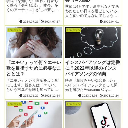
歌謡曲を知らない世代には新し
く映る「令和歌謡」。昨今、多
季節は4月です。新生活などであ
くのアーティストがこの新しい
わただしい日々を過ごしている
スタイルを採用し、幅広い世代
人も多いのではないでしょう
から支持を得ています。今回
か。 4月にもいろいろな別称があ
2024.07.26
2024.07.27
2026.04.01
は、「令和歌謡」とは何か、そ
ります。「卯月」という言葉は
の魅力と人気の秘密に迫りま
もしかしたら聞いたことがある
歌詞コラム
歌詞コラム
す。
かもしれません。しかしその他
にもたくさんの別称があるのを
知っています...
「エモい」って何？エモい
インスパイアソングは定番
歌を目指すために必要なこ
に？2022年以降のインス
ととは？
パイアソングの傾向
「エモい」という言葉をよく耳
映画『花束みたいな恋をした』
にします。皆さんは「エモい」
のインスパイアソングとして脚
という言葉の意味を知っていま
光を浴びたAwesome City
すか？「エモい歌詞」を目指す
Club「勿忘（わすれな）」を皮
2023.01.29
2023.12.24
2023.03.08
2023.12.24
ために必要なことについて考え
切りに、インスパイアソングと
ていきましょう。
呼ばれる楽曲が増えてきまし
歌詞コラム
歌詞コラム
た。今回は、2022年以降のイン
スパイアソングについて解説し
ます。