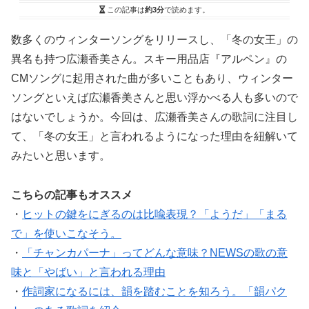
この記事は
約3分
で読めます。
数多くのウィンターソングをリリースし、「冬の女王」の
異名も持つ広瀬香美さん。スキー用品店『アルペン』の
CMソングに起用された曲が多いこともあり、ウィンター
ソングといえば広瀬香美さんと思い浮かべる人も多いので
はないでしょうか。今回は、広瀬香美さんの歌詞に注目し
て、「冬の女王」と言われるようになった理由を紐解いて
みたいと思います。
こちらの記事もオススメ
・
ヒットの鍵をにぎるのは比喩表現？「ようだ」「まる
で」を使いこなそう。
・
「チャンカパーナ」ってどんな意味？NEWSの歌の意
味と「やばい」と言われる理由
・
作詞家になるには、韻を踏むことを知ろう。「韻パク