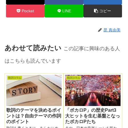
Pocket
LINE
コピー
昆 真由美
あわせて読みたい
この記事に興味のある人
はこちらも読んでいます
歌詞コラム
歌詞コラム
歌詞のテーマを決めるポイ
「ボカロP」の歴史Part3
ントは？自由テーマの作詞
大ヒットを生む基盤となっ
のポイント
たボカロPたち