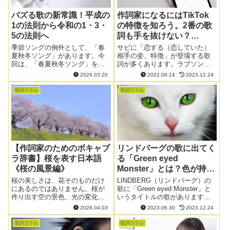
バズる歌の新常識！平成の
作詞家になるにはTikTok
1の法則から令和の1・3・
の特徴を知ろう。2番の歌
5の法則へ
詞も手を抜けない？
TikTokが広げた音楽の楽
季節ソングの例外として、「春
サビに「恋する（恋していた）
夏秋冬ソング」があります。今
しみ方
相手の姿、特徴」が登場する歌
回は、「春夏秋冬ソング」を書
詞が多くあります。ラブソング
く際のポイントについてお伝え
の歌詞で相手の姿を描写するメ
2026.03.20
2022.08.14
2023.12.24
します。
リットについて見ていきましょ
う。
歌詞コラム
歌詞コラム
【作詞家のためのボキャブ
リンドバーグの歌に出てく
ラ辞書】桜を表す日本語
る「Green eyed
《桜の風景編》
Monster」とは？色が持つ
色々な意味
桜の美しさは、花そのものだけ
LINDBERG（リンドバーグ）の
にあるのではありません。桜が
歌に「Green eyed Monster」と
作り出す空の景色、光の変化、
いうタイトルの歌があります。
風との語らい——そうした桜を
この「Green eyed Monster」
2026.04.03
2023.06.30
2023.12.24
とりまく風景を表現する言葉
は、いったいどんな意味を持つ
が、日本語にはたくさん存在し
のでしょうか。
歌詞コラム
歌詞コラム
ます。情景を歌詞に描き込むと