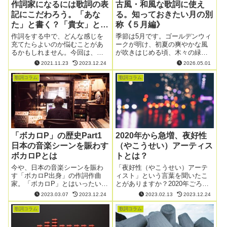
作詞家になるには歌詞の表
古風・和風な歌詞に使え
記にこだわろう。「あな
る。知っておきたい月の別
た」と書く？「貴女」と書
称《５月編》
く？
作詞をする中で、どんな感じを
季節は5月です。ゴールデンウィ
充てたらよいのか悩むことがあ
ークが明け、初夏の爽やかな風
るかもしれません。今回は、歌
が吹きはじめる頃、木々の緑も
詞での表記について見ていきま
ぐっと深まっていきますね。 5月
2021.11.23
2023.12.24
2026.05.01
しょう。
にもいろいろな別称がありま
す。「皐月（さつき）」という
歌詞コラム
歌詞コラム
言葉はもしかしたら聞いたこと
があるかもしれません。しかし
その他にもた...
「ボカロP」の歴史Part1
2020年から急増、夜好性
日本の音楽シーンを賑わす
（やこうせい）アーティス
ボカロPとは
トとは？
今や、日本の音楽シーンを賑わ
「夜好性（やこうせい）アーテ
す「ボカロP出身」の作詞作曲
ィスト」という言葉を聞いたこ
家。「ボカロP」とはいったいど
とがありますか？2020年ごろか
のような人のことを言うのでし
ら、「夜好性アーティスト」と
2023.03.07
2023.12.24
2023.02.13
2023.12.24
ょうか。時代によってさまざま
いう言葉がJ-POP界隈で話題と
な形で活躍してきた「ボカロ
なりました。今回は「夜好性ア
歌詞コラム
歌詞コラム
P」。ボカロPの活躍の歴史を紐
ーティスト」について解説しま
解いていきましょう。
す。