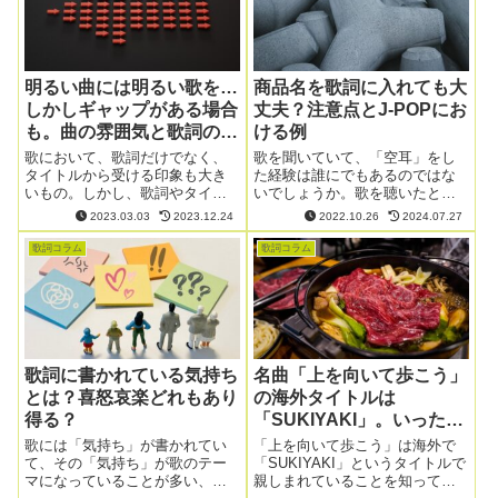
明るい曲には明るい歌を…
商品名を歌詞に入れても大
しかしギャップがある場合
丈夫？注意点とJ-POPにお
も。曲の雰囲気と歌詞の関
ける例
係
歌において、歌詞だけでなく、
歌を聞いていて、「空耳」をし
タイトルから受ける印象も大き
た経験は誰にでもあるのではな
いもの。しかし、歌詞やタイト
いでしょうか。歌を聴いたとき
ルだけでなく、曲やメロディー
の「空耳」は、一般的に、歌詞
2023.03.03
2023.12.24
2022.10.26
2024.07.27
から受ける印象もあります。今
を聞いたときに本来の意味とは
回は、メロディーから受ける印
違う意味に聞こえることを指し
歌詞コラム
歌詞コラム
象とギャップがある歌について
ます。この「空耳」、実は作詞
見ていきましょう。
に役立つかもしれません。
歌詞に書かれている気持ち
名曲「上を向いて歩こう」
とは？喜怒哀楽どれもあり
の海外タイトルは
得る？
「SUKIYAKI」。いったい
なぜ？
歌には「気持ち」が書かれてい
「上を向いて歩こう」は海外で
て、その「気持ち」が歌のテー
「SUKIYAKI」というタイトルで
マになっていることが多い、と
親しまれていることを知ってい