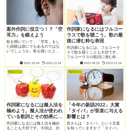
き、これらの言葉はひとつで一
枚の絵を描いてくれ...
案外作詞に役立つ！？「空
作詞家になるにはフルコー
耳力」を鍛えよう￼
ラスで歌を聴こう。歌の最
後に潜む粋な表現
歌を聞いていて、「空耳」をし
た経験は誰にでもあるのではな
作詞家になるには、フルコーラ
いでしょうか。歌を聴いたとき
スで歌を聴くことも大切です。
の「空耳」は、一般的に、歌詞
フルコーラスの歌詞に潜む粋な
を聞いたときに本来の意味とは
表現について見ていきましょ
2022.10.26
2023.12.24
2022.08.25
2023.12.24
違う意味に聞こえることを指し
う。
ます。この「空耳」、実は作詞
歌詞コラム
歌詞コラム
に役立つかもしれません。
作詞家になるには擬人法を
「今年の新語2022」大賞
極めよう。擬人法が使われ
「タイパ」が音楽に与える
ている歌詞とその効果につ
影響とは？
いて
作詞家になるには擬人法を極め
皆さんは「タイパ」という言葉
ることも大切です。今回は、比
を知っていますか？「タイパ」