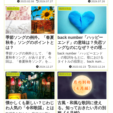
以前の記事で書きました。歌詞
ますか？今回は、その背景と理
2023.02.08
2024.07.27
2024.07.26
に書かれている「気持ち」とは
由について詳しく解説します。
どのようなものでしょうか。
歌詞コラム
歌詞コラム
季節ソングの例外。「春夏
back number「ハッピー
秋冬」ソングのポイントと
エンド」の意味は？失恋ソ
は？
ングなのになぜ？その理由
を考える
季節ソングの例外として、「春
back number「ハッピーエンド
夏秋冬ソング」があります。今
」の歌詞をもとに、歌における
回は、「春夏秋冬ソング」を書
タイトルの役割と、back number
く際のポイントについてお伝え
の失恋ソングに「ハッピーエン
2024.12.27
2023.02.23
2023.12.24
します。
ド」というタイトルがついてい
る理由について見ていきたいと
歌詞コラム
歌詞コラム
思います。
懐かしくも新しい？じわじ
古風・和風な歌詞に使え
わ人気の「令和歌謡」とは
る。知っておきたい月の別
称《４月編》