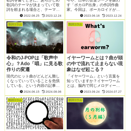
歌詞を書くときに、あらかじめ
今や、日本の音楽シーンを賑わ
歌詞のテーマが決まっていて歌
す「ボカロP出身」の作詞作曲
詞を頼まれる場合と、テーマが
家。今回は、ボーカロイドがヒ
決まっていない場合がありま
ットし、実際にボカロPが活躍し
2022.08.25
2023.12.24
2023.06.16
2023.12.24
す。テーマが決まっていない場
出した2007年以降に焦点を当て
合には、作詞家の方でテーマ作
ていきたいと思います。
歌詞コラム
歌詞コラム
りを行う必要があります。今回
は、歌詞のテーマの決め方につ
いて見ていきましょう。
令和のJ-POPは「歌声中
イヤーワームとは？曲が頭
心」？Ado「唱」に見る歌
の中で流れて止まらない現
作りの変遷
象はなぜ起こる？
現代のヒット曲がどんどん難し
「イヤーワーム」という言葉を
くなっていっていることを危惧
知っていますか？イヤーワーム
している、という内容の記事を
とは、脳内で同じメロディーが
目にしました。少し別の観点か
何度もリピートすること、いわ
2024.06.15
2024.08.06
2023.09.24
2024.07.27
ら「最近の難解なヒット曲」に
ゆる「音楽が頭から離れない」
ついてお話してみようと思いま
状態を指します。
歌詞コラム
歌詞コラム
す。