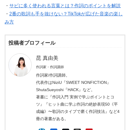
・
サビに多く使われる言葉とは？作詞のポイントを解説
・
2番の歌詞も手を抜けない？TikTokが広げた音楽の楽し
み方
投稿者プロフィール
昆 真由美
作詞家・作詞講師
作詞家/作詞講師。
代表作はNiziU『SWEET NONFICTION』
ShutaSueyoshi『HACK』など。
著書に『作詞入門 実例で学ぶポイントとコ
ツ』『ヒット曲に学ぶ作詞の絶妙表現50《平
成編》〜歌詞のタイプで磨く作詞技法』など4
冊の著書がある。